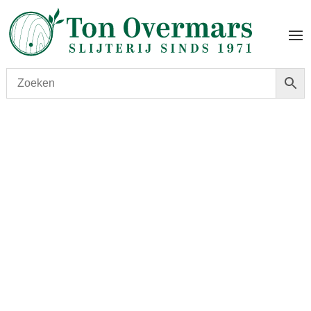
Start
/
shop
/
Wijn
/ Clos du Marquis 2016