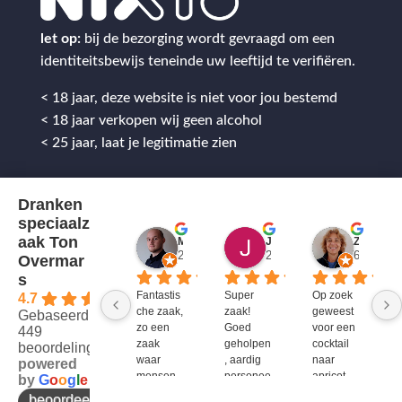
let op:
bij de bezorging wordt gevraagd om een
identiteitsbewijs teneinde uw leeftijd te verifiëren.
< 18 jaar, deze website is niet voor jou bestemd
< 18 jaar verkopen wij geen alcohol
< 25 jaar, laat je legitimatie zien
Dranken
speciaalz
aak Ton
Mitch Van M.
Jules
ZenZetiV @
2 jaar geleden
2 jaar geleden
6 jaar ge
Overmar
s
Fantastis
Super 
Op zoek 
4.7
che zaak, 
zaak! 
geweest 
Gebaseerd op
zo een 
Goed 
voor een 
449
zaak 
geholpen
cocktail 
beoordelingen
waar 
, aardig 
naar 
powered
mensen 
personee
apricot 
by
G
o
o
g
l
e
werken 
l en veel 
brandy 
beoordeel ons op