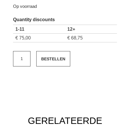
Op voorraad
Quantity discounts
1-11
12+
€
75,00
€
68,75
Chablis
BESTELLEN
Vieilles
Vignes
Gautherin
2020,
magnum
150
cl
aantal
GERELATEERDE