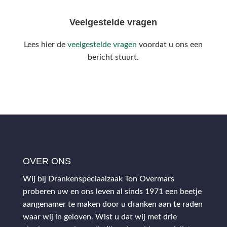
Veelgestelde vragen
Lees hier de
veelgestelde vragen
voordat u ons een
bericht stuurt.
OVER ONS
Wij bij Drankenspeciaalzaak Ton Overmars
proberen uw en ons leven al sinds 1971 een beetje
aangenamer te maken door u dranken aan te raden
waar wij in geloven. Wist u dat wij met drie