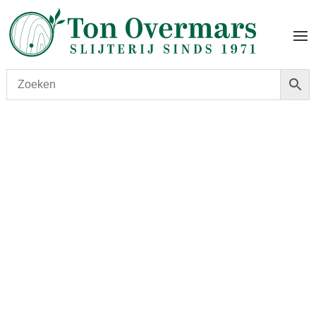
Start
/
shop
/
Wijn
/ Chablis Vieilles Vignes Gautherin
2020, magnum 150 cl