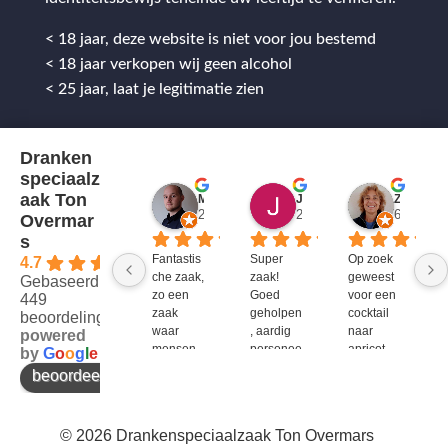
< 18 jaar, deze website is niet voor jou bestemd
< 18 jaar verkopen wij geen alcohol
< 25 jaar, laat je legitimatie zien
Dranken
speciaalz
aak Ton
Mitch Van M.
Jules
ZenZetiV @
2 jaar geleden
2 jaar geleden
6 jaar ge
Overmar
s
Fantastis
Super 
Op zoek 
4.7
che zaak, 
zaak! 
geweest 
Gebaseerd op
zo een 
Goed 
voor een 
449
zaak 
geholpen
cocktail 
beoordelingen
waar 
, aardig 
naar 
powered
mensen 
personee
apricot 
by
G
o
o
g
l
e
werken 
l en veel 
brandy 
beoordeel ons op
die 
te 
van bols. 
kennis 
bieden!
Bij G&G 
en 
en DirkIII 
© 2026 Drankenspeciaalzaak Ton Overmars
enthousi
niet te 