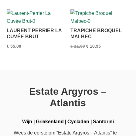
LAURENT-PERRIER LA
TRAPICHE BROQUEL
CUVÉE BRUT
MALBEC
Oorspronkelijke
Huidige
€
55,00
€
11,50
€
10,95
prijs
prijs
was:
is:
€ 11,50.
€ 10,95.
Estate Argyros –
Atlantis
Wijn
|
Griekenland
|
Cycladen
|
Santorini
Wees de eerste om “Estate Argyros – Atlantis” te