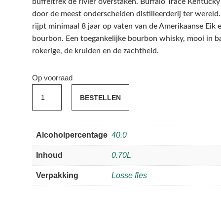
buffeltrek de rivier overstaken. Buffalo Trace Kentuc
door de meest onderscheiden distilleerderij ter wereld
rijpt minimaal 8 jaar op vaten van de Amerikaanse Eik e
bourbon. Een toegankelijke bourbon whisky, mooi in ba
rokerige, de kruiden en de zachtheid.
Op voorraad
Buffalo
BESTELLEN
Trace
40%
0.70
Alcoholpercentage
40.0
aantal
Inhoud
0.70L
Verpakking
Losse fles