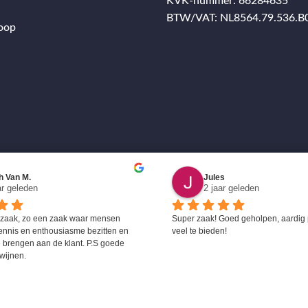
KVK-nummer: 66284635
BTW/VAT: NL8564.79.536.B
oop
h Van M.
Jules
ar geleden
2 jaar geleden
 zaak, zo een zaak waar mensen 
Super zaak! Goed geholpen, aardig 
ennis en enthousiasme bezitten en 
veel te bieden!
 brengen aan de klant. P.S goede 
wijnen.