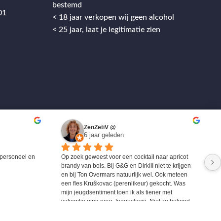
bestemd
01
< 18 jaar verkopen wij geen alcohol
< 25 jaar, laat je legitimatie zien
ZenZetiV @
6 jaar geleden
personeel en 
Op zoek geweest voor een cocktail naar apricot 
brandy van bols. Bij G&G en DirkIII niet te krijgen 
en bij Ton Overmars natuurlijk wel. Ook meteen 
een fles Kruškovac (perenlikeur) gekocht. Was 
mijn jeugdsentiment toen ik als tiener met 
vakamtie ging naar Joegoslavië. Niet zo bekend 
maar zeer zeker de moeite waard om eens te 
proberen.