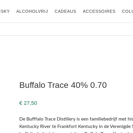
ISKY
ALCOHOLVRIJ
CADEAUS
ACCESSOIRES
COL
0.70
Buffalo Trace 40% 0.70
€
27,50
De Bufffalo Trace Distillery is een familiebedrijf met hi
Kentucky River te Frankfort Kentucky in de Verenigde St