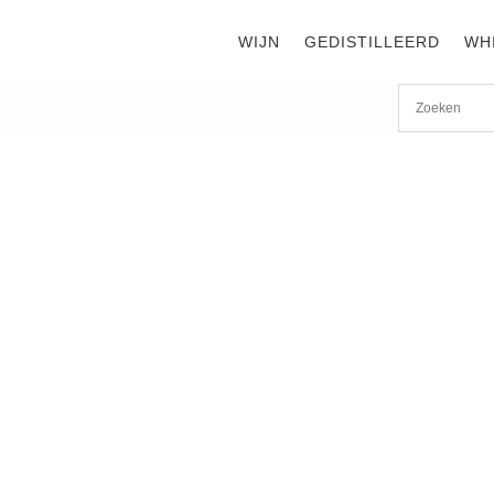
WIJN
GEDISTILLEERD
WH
Start
/
shop
/
Land
/
Verenigde Staten
/ Buffalo Trace 40% 