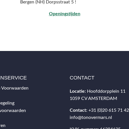
Bergen (NH) Dorpsstraat 5 !
Openingstijden
ENSERVICE
CONTACT
 Voorwaarden
Locatie:
Hoofddorpplein 11
1059 CV AMSTERDAM
egeling
Contact:
+31 (0)20 615 71 4
svoorwaarden
info@tonovermars.nl
ren