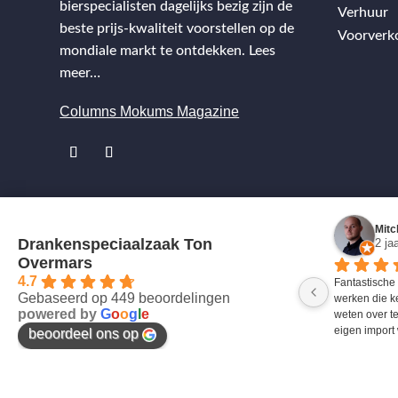
bierspecialisten dagelijks bezig zijn de
Verhuur
beste prijs-kwaliteit voorstellen op de
Voorverk
mondiale markt te ontdekken.
Lees
meer…
Columns Mokums Magazine
Mitc
Drankenspeciaalzaak Ton
2 ja
Overmars
4.7
Fantastische
Gebaseerd op 449 beoordelingen
werken die k
powered by
G
o
o
g
l
e
weten over te
eigen import 
beoordeel ons op