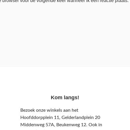
e browser voor de volgende keer wanneer ik een reactie plaats.
Kom langs!
Bezoek onze winkels aan het
Hoofddorpplein 11, Gelderlandplein 20
Middenweg 57A,
Beukenweg 12.
Ook in