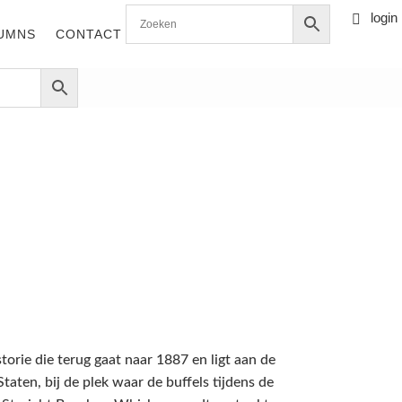
login

0 items
UMNS
CONTACT
storie die terug gaat naar 1887 en ligt aan de
aten, bij de plek waar de buffels tijdens de