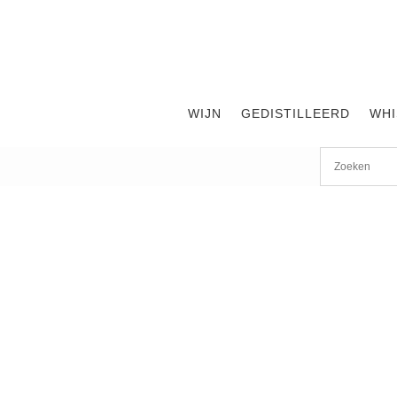
WIJN
GEDISTILLEERD
WHI
Start
/
shop
/
Land
/
Verenigde Staten
/ Corsair Quinoa 46