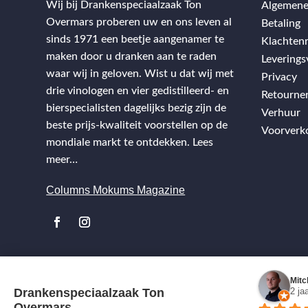
Wij bij Drankenspeciaalzaak Ton
Algemene
Overmars proberen uw en ons leven al
Betaling
sinds 1971 een beetje aangenamer te
Klachtenr
maken door u dranken aan te raden
Levering
waar wij in geloven. Wist u dat wij met
Privacy
drie vinologen en vier gedistilleerd- en
Retourne
bierspecialisten dagelijks bezig zijn de
Verhuur
beste prijs-kwaliteit voorstellen op de
Voorverk
mondiale markt te ontdekken.
Lees
meer…
Columns Mokums Magazine
Mitc
Drankenspeciaalzaak Ton
2 ja
Overmars