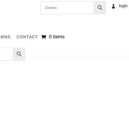
login

0 items
UMNS
CONTACT