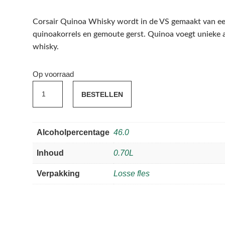
Corsair Quinoa Whisky wordt in de VS gemaakt van ee
quinoakorrels en gemoute gerst. Quinoa voegt unieke 
whisky.
Op voorraad
Corsair
BESTELLEN
Quinoa
46%
0.70
Alcoholpercentage
46.0
aantal
Inhoud
0.70L
Verpakking
Losse fles