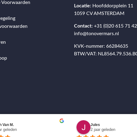
 Voorwaarden
Locatie:
Hoofddorpplein 11
1059 CV AMSTERDAM
egeling
Contact:
+31 (0)20 615 71 4
svoorwaarden
info@tonovermars.nl
ren
KVK-nummer: 66284635
BTW/VAT: NL8564.79.536.B
oop
h Van M.
Jules
ar geleden
2 jaar geleden