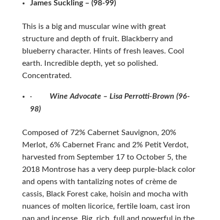
James Suckling – (98-99)
This is a big and muscular wine with great
structure and depth of fruit. Blackberry and
blueberry character. Hints of fresh leaves. Cool
earth. Incredible depth, yet so polished.
Concentrated.
·
Wine Advocate – Lisa Perrotti-Brown (96-
98
)
Composed of 72% Cabernet Sauvignon, 20%
Merlot, 6% Cabernet Franc and 2% Petit Verdot,
harvested from September 17 to October 5, the
2018 Montrose has a very deep purple-black color
and opens with tantalizing notes of crème de
cassis, Black Forest cake, hoisin and mocha with
nuances of molten licorice, fertile loam, cast iron
pan and incense. Big, rich, full and powerful in the