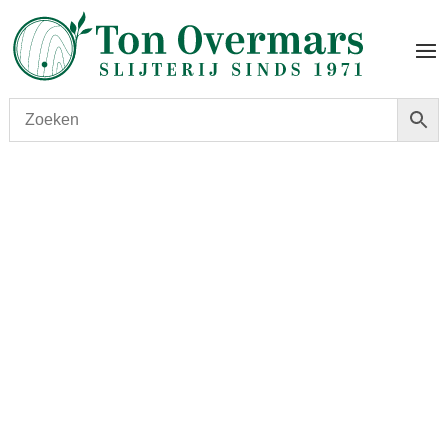
Start
/
shop
/
Wijn
/ Montrose 2018