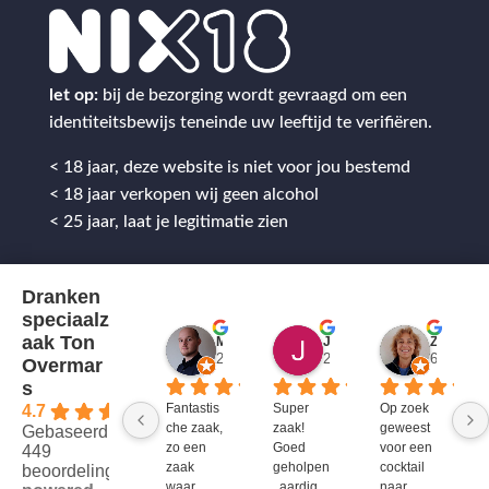
let op:
bij de bezorging wordt gevraagd om een
identiteitsbewijs teneinde uw leeftijd te verifiëren.
< 18 jaar, deze website is niet voor jou bestemd
< 18 jaar verkopen wij geen alcohol
< 25 jaar, laat je legitimatie zien
Dranken
speciaalz
aak Ton
Mitch Van M.
Jules
ZenZetiV @
2 jaar geleden
2 jaar geleden
6 jaar ge
Overmar
s
Fantastis
Super 
Op zoek 
4.7
che zaak, 
zaak! 
geweest 
Gebaseerd op
zo een 
Goed 
voor een 
449
zaak 
geholpen
cocktail 
beoordelingen
waar 
, aardig 
naar 