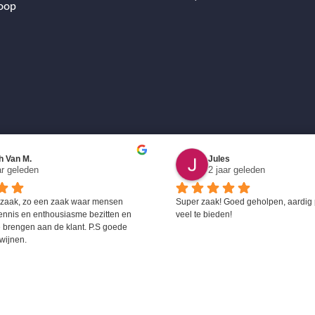
oop
h Van M.
Jules
ar geleden
2 jaar geleden
 zaak, zo een zaak waar mensen 
Super zaak! Goed geholpen, aardig 
ennis en enthousiasme bezitten en 
veel te bieden!
 brengen aan de klant. P.S goede 
wijnen.