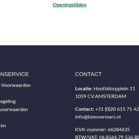
Openingstijden
ENSERVICE
CONTACT
 Voorwaarden
Locatie:
Hoofddorpplein 11
1059 CV AMSTERDAM
egeling
Contact:
+31 (0)20 615 71 4
svoorwaarden
info@tonovermars.nl
ren
KVK-nummer: 66284635
BTW/VAT: NL8564.79.536.B