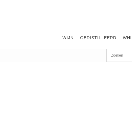
WIJN
GEDISTILLEERD
WHI
Start
/
shop
/
Wijn
/ Chateau Deyrem-Valentin 2018