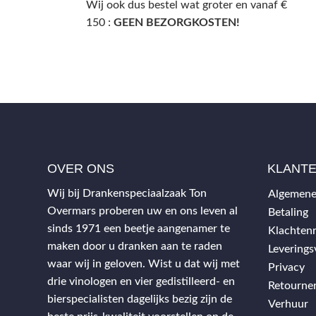
Wij ook dus bestel wat groter en vanaf €
150 :
GEEN BEZORGKOSTEN!
OVER ONS
KLANT
Wij bij Drankenspeciaalzaak Ton
Algemene
Overmars proberen uw en ons leven al
Betaling
sinds 1971 een beetje aangenamer te
Klachtenr
maken door u dranken aan te raden
Levering
waar wij in geloven. Wist u dat wij met
Privacy
drie vinologen en vier gedistilleerd- en
Retourne
bierspecialisten dagelijks bezig zijn de
Verhuur