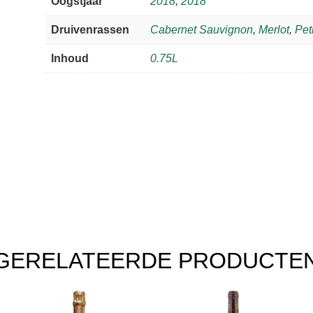
Oogstjaar
2018
,
2018
Druivenrassen
Cabernet Sauvignon
,
Merlot
,
Pet
Inhoud
0.75L
GERELATEERDE PRODUCTE