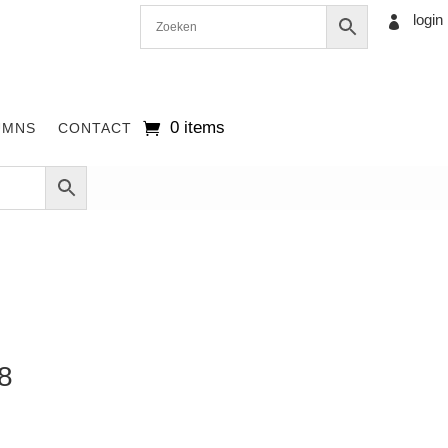
login

0 items
UMNS
CONTACT
8