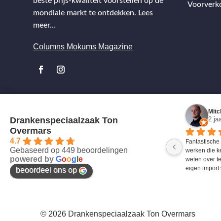
beste prijs-kwaliteit voorstellen op de
Voorverk
mondiale markt te ontdekken.
Lees
meer…
Columns Mokums Magazine
Mitc
Drankenspeciaalzaak Ton
2 ja
Overmars
4.7
Fantastische
Gebaseerd op 449 beoordelingen
werken die k
powered by
G
o
o
g
l
e
weten over te
eigen import 
beoordeel ons op
© 2026 Drankenspeciaalzaak Ton Overmars