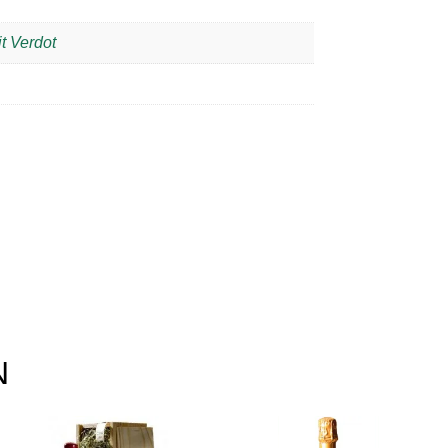
it Verdot
N