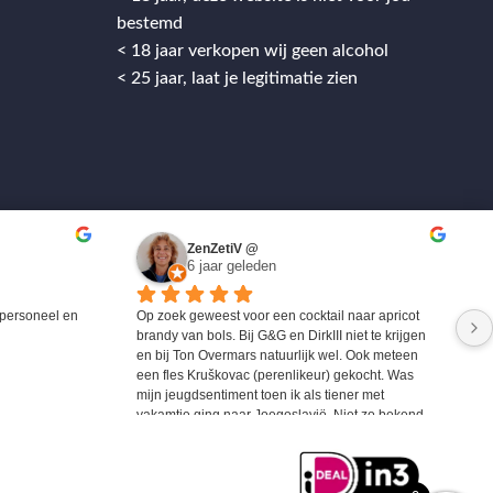
bestemd
< 18 jaar verkopen wij geen alcohol
< 25 jaar, laat je legitimatie zien
ZenZetiV @
6 jaar geleden
personeel en 
Op zoek geweest voor een cocktail naar apricot 
brandy van bols. Bij G&G en DirkIII niet te krijgen 
en bij Ton Overmars natuurlijk wel. Ook meteen 
een fles Kruškovac (perenlikeur) gekocht. Was 
mijn jeugdsentiment toen ik als tiener met 
vakamtie ging naar Joegoslavië. Niet zo bekend 
maar zeer zeker de moeite waard om eens te 
proberen.