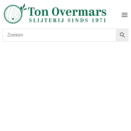
Start
/
shop
/
Wijn
/ Pompeii Rosso Bosco de’ Medici
2020