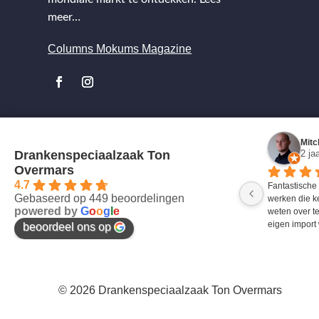
meer…
Columns Mokums Magazine
Mitc
Drankenspeciaalzaak Ton
2 ja
Overmars
4.7
Fantastische
Gebaseerd op 449 beoordelingen
werken die k
powered by
G
o
o
g
l
e
weten over te
eigen import 
beoordeel ons op
© 2026 Drankenspeciaalzaak Ton Overmars