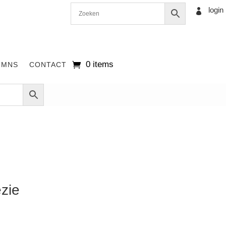
login

0 items
UMNS
CONTACT
ezie