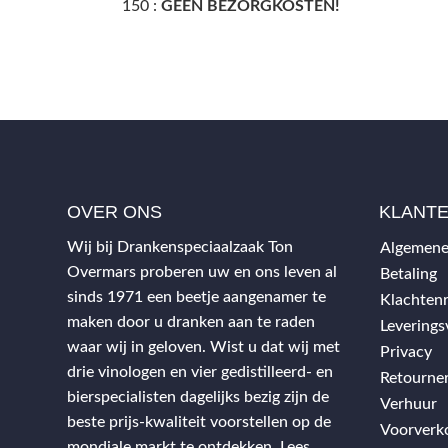
150 :
GEEN BEZORGKOSTEN!
OVER ONS
KLANT
Wij bij Drankenspeciaalzaak Ton
Algemene
Overmars proberen uw en ons leven al
Betaling
sinds 1971 een beetje aangenamer te
Klachtenr
maken door u dranken aan te raden
Levering
waar wij in geloven. Wist u dat wij met
Privacy
drie vinologen en vier gedistilleerd- en
Retourne
bierspecialisten dagelijks bezig zijn de
Verhuur
beste prijs-kwaliteit voorstellen op de
Voorverk
mondiale markt te ontdekken.
Lees