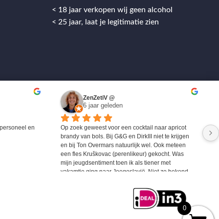
< 18 jaar verkopen wij geen alcohol
< 25 jaar, laat je legitimatie zien
ZenZetiV @
6 jaar geleden
personeel en 
Op zoek geweest voor een cocktail naar apricot 
brandy van bols. Bij G&G en DirkIII niet te krijgen 
en bij Ton Overmars natuurlijk wel. Ook meteen 
een fles Kruškovac (perenlikeur) gekocht. Was 
mijn jeugdsentiment toen ik als tiener met 
vakamtie ging naar Joegoslavië. Niet zo bekend 
maar zeer zeker de moeite waard om eens te 
proberen.
0