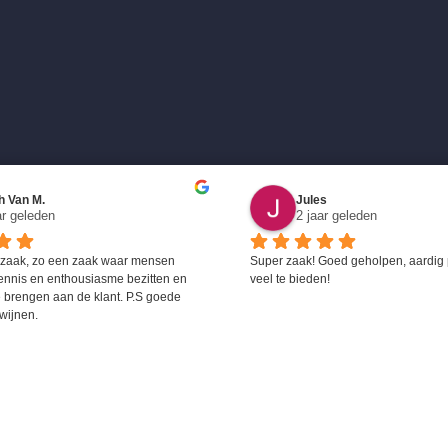
h Van M.
Jules
ar geleden
2 jaar geleden
 zaak, zo een zaak waar mensen 
Super zaak! Goed geholpen, aardig 
ennis en enthousiasme bezitten en 
veel te bieden!
 brengen aan de klant. P.S goede 
wijnen.