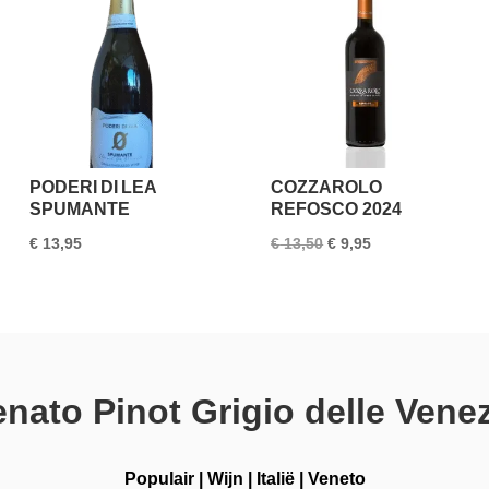
PODERI DI LEA
COZZAROLO
SPUMANTE
REFOSCO 2024
Oorspronkelijke
Huidige
€
13,95
€
13,50
€
9,95
prijs
prijs
was:
is:
€ 13,50.
€ 9,95.
nato Pinot Grigio delle Vene
Populair
|
Wijn
|
Italië
|
Veneto