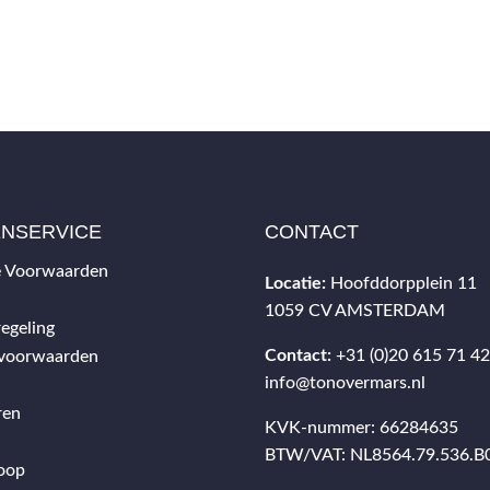
ENSERVICE
CONTACT
 Voorwaarden
Locatie:
Hoofddorpplein 11
1059 CV AMSTERDAM
egeling
Contact:
+31 (0)20 615 71 4
svoorwaarden
info@tonovermars.nl
ren
KVK-nummer: 66284635
BTW/VAT: NL8564.79.536.B
oop