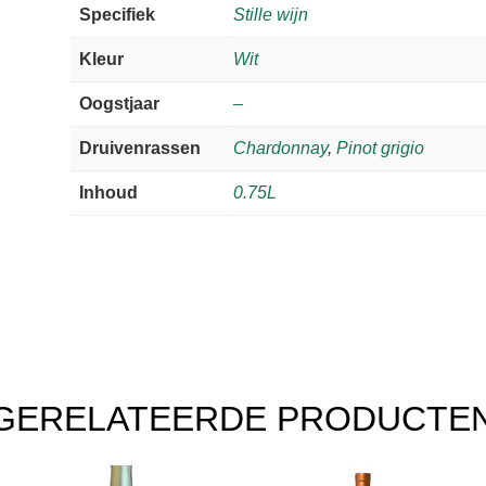
Specifiek
Stille wijn
Venezie
aantal
Kleur
Wit
Oogstjaar
–
Druivenrassen
Chardonnay
,
Pinot grigio
Inhoud
0.75L
GERELATEERDE PRODUCTE