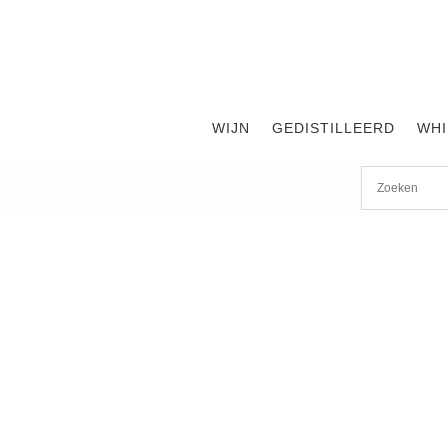
WIJN
GEDISTILLEERD
WHI
Start
/
shop
/
Wijn
/ Zenato Pinot Grigio delle Venezie