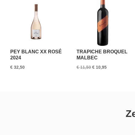
PEY BLANC XX ROSÉ
TRAPICHE BROQUEL
2024
MALBEC
Oorspronkelijke
Huidige
€
32,50
€
11,50
€
10,95
prijs
prijs
was:
is:
€ 11,50.
€ 10,95.
Ze