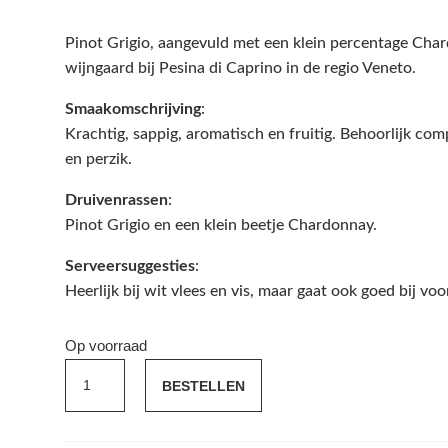
Pinot Grigio, aangevuld met een klein percentage Cha
wijngaard bij Pesina di Caprino in de regio Veneto.
Smaakomschrijving
:
Krachtig, sappig, aromatisch en fruitig. Behoorlijk co
en perzik.
Druivenrassen
:
Pinot Grigio en een klein beetje Chardonnay.
Serveersuggesties
:
Heerlijk bij wit vlees en vis, maar gaat ook goed bij v
Op voorraad
Zenato
BESTELLEN
Pinot
Grigio
delle