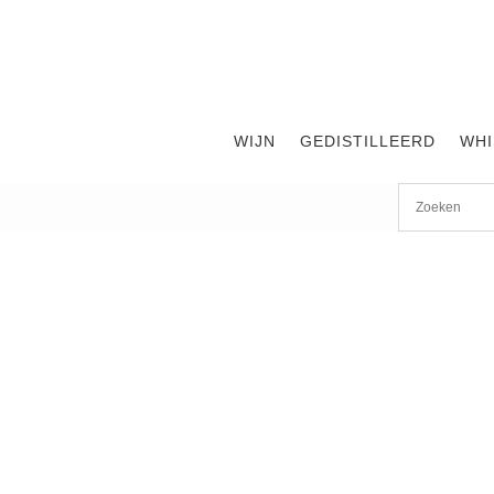
WIJN
GEDISTILLEERD
WHI
Start
/
shop
/
Wijn
/ Chateau Gazin 2018