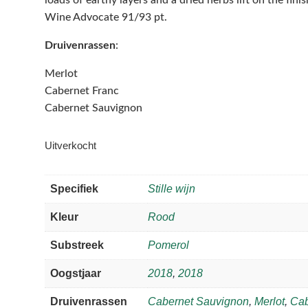
loads of earthy layers and a dried herbs lift on the finis
Wine Advocate 91/93 pt.
Druivenrassen
:
Merlot
Cabernet Franc
Cabernet Sauvignon
Uitverkocht
Specifiek
Stille wijn
Kleur
Rood
Substreek
Pomerol
Oogstjaar
2018
,
2018
Druivenrassen
Cabernet Sauvignon
,
Merlot
,
Cab