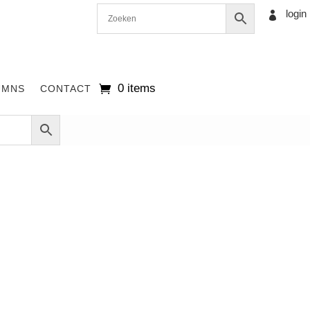
login

0 items
UMNS
CONTACT