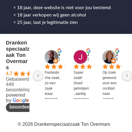
< 18 jaar, deze website is niet voor jou bestemd
< 18 jaar verkopen wij geen alcohol
< 25 jaar, laat je legitimatie zien
Dranken
speciaalz
aak Ton
Mitch Van M.
Jules
ZenZetiV @
2 jaar geleden
2 jaar geleden
6 jaar ge
Overmar
s
Fantastis
Super 
Op zoek 
4.7
che zaak, 
zaak! 
geweest 
Gebaseerd op
zo een 
Goed 
voor een 
449
zaak 
geholpen
cocktail 
beoordelingen
waar 
, aardig 
naar 
powered
mensen 
personee
apricot 
by
G
o
o
g
l
e
werken 
l en veel 
brandy 
beoordeel ons op
die 
te 
van bols. 
kennis 
bieden!
Bij G&G 
en 
en DirkIII 
© 2026 Drankenspeciaalzaak Ton Overmars
enthousi
niet te 
asme 
krijgen 