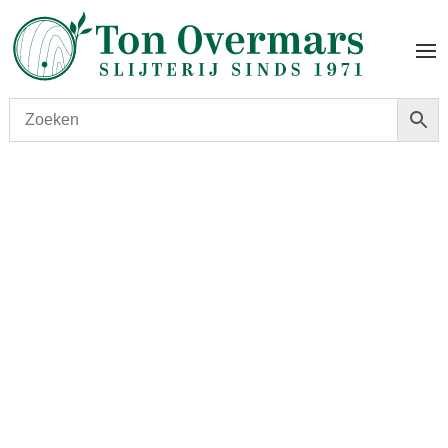
Start
/
shop
/
Land
/
Mexico
/ La Hora Azul Blue Hour
Reposado