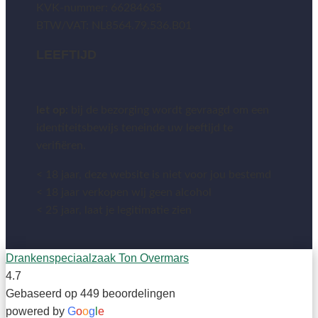
KVK-nummer: 66284635
BTW/VAT: NL8564.79.536.B01
LEEFTIJD
let op:
bij de bezorging wordt gevraagd om een
identiteitsbewijs teneinde uw leeftijd te
verifiëren.
< 18 jaar, deze website is niet voor jou bestemd
< 18 jaar verkopen wij geen alcohol
< 25 jaar, laat je legitimatie zien
Drankenspeciaalzaak Ton Overmars
4.7
Gebaseerd op 449 beoordelingen
powered by
G
o
o
g
l
e