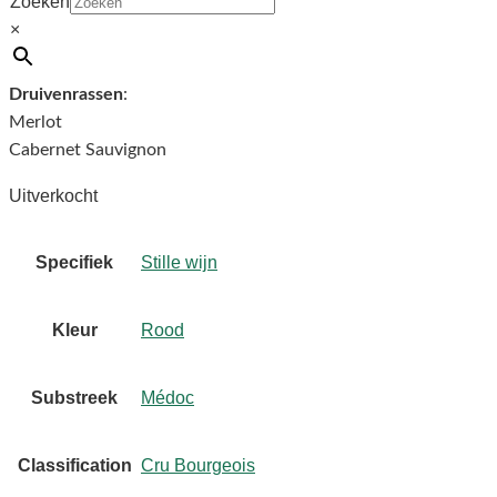
Zoeken
firm and grainy with muscular fruit and a long, earthy finish.
×
Wine Advocate 89/91 pt.
Druivenrassen
:
Merlot
Cabernet Sauvignon
Uitverkocht
Specifiek
Stille wijn
Kleur
Rood
Substreek
Médoc
Classification
Cru Bourgeois