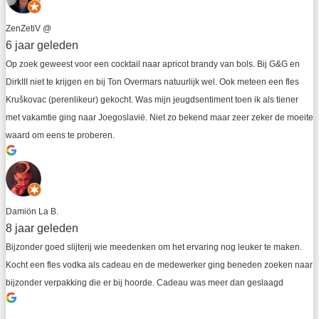
ZenZetiV @
6 jaar geleden
Op zoek geweest voor een cocktail naar apricot brandy van bols. Bij G&G en 
DirkIII niet te krijgen en bij Ton Overmars natuurlijk wel. Ook meteen een fles 
Kruškovac (perenlikeur) gekocht. Was mijn jeugdsentiment toen ik als tiener 
met vakamtie ging naar Joegoslavië. Niet zo bekend maar zeer zeker de moeite 
waard om eens te proberen.
Damiön La B.
8 jaar geleden
Bijzonder goed slijterij wie meedenken om het ervaring nog leuker te maken. 
Kocht een fles vodka als cadeau en de medewerker ging beneden zoeken naar 
bijzonder verpakking die er bij hoorde. Cadeau was meer dan geslaagd