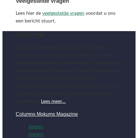
Veelgestelde vragen
Lees hier de
veelgestelde vragen
voordat u ons
een bericht stuurt.
OVER ONS
Wij bij Drankenspeciaalzaak Ton Overmars
proberen uw en ons leven al sinds 1971 een
beetje aangenamer te maken door u dranken aan
te raden waar wij in geloven. Wist u dat wij met
drie vinologen en vier gedistilleerd- en
bierspecialisten dagelijks bezig zijn de beste prijs-
kwaliteit voorstellen op de mondiale markt te
ontdekken.
Lees meer…
Columns Mokums Magazine
Volgen
Volgen