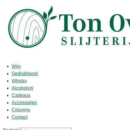
Start
/
shop
/
Wijn
/ Château Les Grands Chênes 2018
Château Les Grands Chênes
Wijn
2018
Gedistilleerd
Whisky
Alcoholvrij
€
21,95
Cadeaus
Proefnotities/Punten:
Accessoires
Columns
Deep garnet-purple colored, the 2018 les Grands Chênes
Contact
opens with scents of crème de cassis, baked cherries, herbs
and earth with tilled soil notions. The palate is full-bodied,